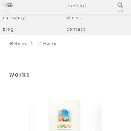
TOP
concept
メニュー
検索
company
works
blog
contact
Home
works
works